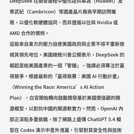
DeepSeek 在開發過程中優先提供華為（Huawei）及
寒武紀（Cambricon）等國產晶片廠商早期訪問權
限，以優化軟硬體協同，而非遵循以往與 Nvidia 或
AMD 合作的慣例。
這股來自東方的壓力迫使美國政府與企業不得不重新檢
視其領先地位。美國總統川普公開表示，DeepSeek 的
崛起是給美國產業的一個「警鐘」，強調必須專注於贏
得競爭。根據最新的「贏得競賽：美國 AI 行動計畫」
（Winning the Race: America’s AI Action
Plan），白宮開始轉向鼓勵開發基於美國價值觀的開
源模型，以對抗中國的開源軟實力。然而，OpenAI 內
部正深陷多重挑戰，除了網路上盛傳 ChatGPT 5.4 模
型在 Codex 演示中意外洩漏，引發對其安全性與技術