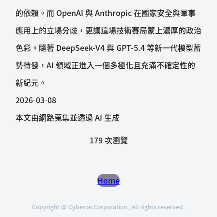
的依賴。而 OpenAI 與 Anthropic 在國家安全與軍事
應用上的立場分歧，更讓這場技術賽局蒙上濃厚的政治
色彩。隨著 DeepSeek-V4 與 GPT-5.4 等新一代模型蓄
勢待發，AI 領域正進入一個多極化且充滿不確定性的
新紀元。
2026-03-08
本文由網路蒐集並透過 AI 生成
179 次瀏覽
Home
Copyright @ Cyberon Corporation , All rights reserved.