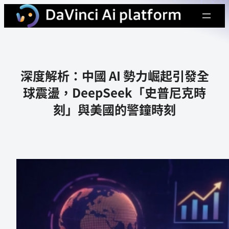
深度解析：中國 AI 勢力崛起引發全
球震盪，DeepSeek「史普尼克時
刻」與美國的警鐘時刻