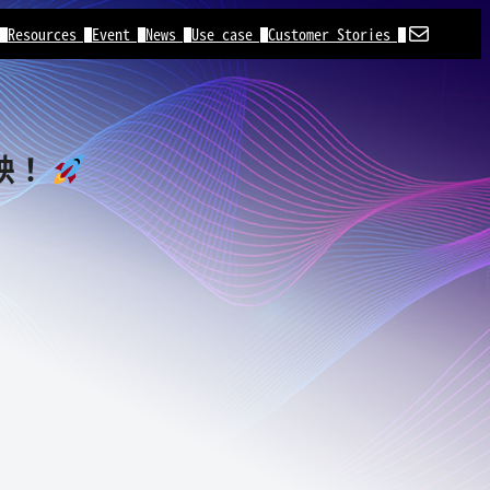
電子郵件
▐
Resources▐
Event▐
News▐
Use case▐
Customer Stories▐
映！