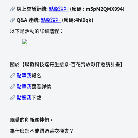
線上會議鏈結
:
點擊這裡
(
密碼 : m5pM2QMX994
)
Q&A 連結:
點擊這裡
(
密碼:4hl9qk)
以下是活動的詳細議程：
關於【聯發科技達哥生態系-百花齊放夥伴邀請計畫】
點擊我
報名
點擊我
觀看詳情
點擊我
下載
親愛的創新夥伴們，
為什麼您不能錯過這次機會？